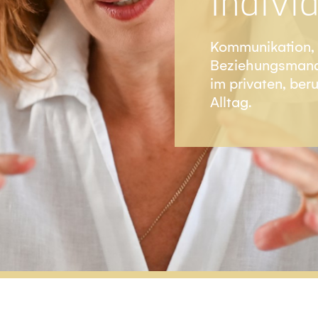
Indivi
Kommunikation, I
Beziehungsmana
im privaten, ber
Alltag.