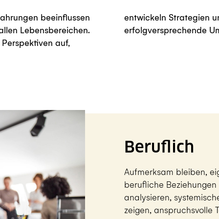
fahrungen beeinflussen
kzeugkoffer" für eine
allen Lebensbereichen.
erfolgversprechende U
 Perspektiven auf,
Beruflich
Aufmerksam bleiben, ei
berufliche Beziehungen r
analysieren, systemisc
zeigen, anspruchsvolle 